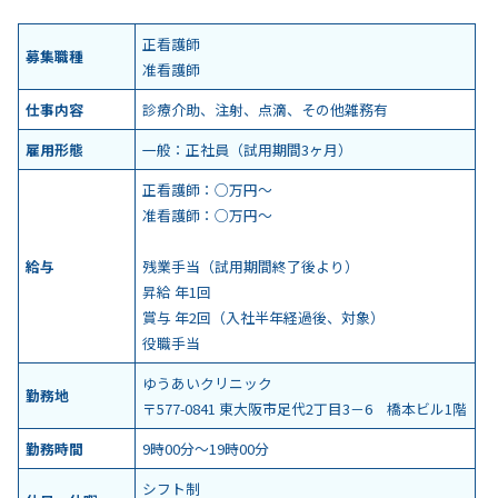
正看護師
募集職種
准看護師
仕事内容
診療介助、注射、点滴、その他雑務有
雇用形態
一般：正社員（試用期間3ヶ月）
正看護師：○万円～
准看護師：○万円～
給与
残業手当（試用期間終了後より）
昇給 年1回
賞与 年2回（入社半年経過後、対象）
役職手当
ゆうあいクリニック
勤務地
〒577-0841 東大阪市足代2丁目3－6 橋本ビル1階
勤務時間
9時00分～19時00分
シフト制