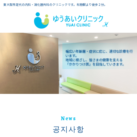
東大阪市足代の内科・消化器外科のクリニックです。布施駅より徒歩２分。
幅広い年齢層・症状に応じ、適切な診療を行
います。
地域に根ざし、皆さまの健康を支える
「かかりつけ医」を目指していきます。
News
공지사항