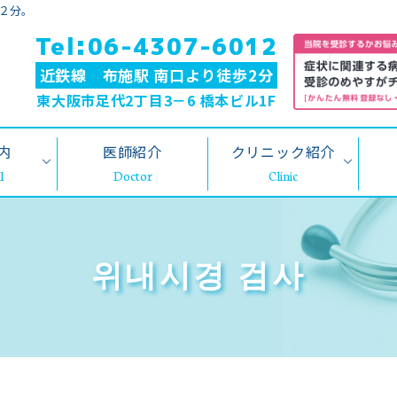
２分。
Tel:06-4307-6012
近鉄線 布施駅 南口より徒歩2分
東大阪市足代2丁目3－6 橋本ビル1F
内
医師紹介
クリニック紹介
위내시경 검사