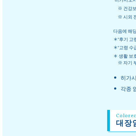
※ 건강
※ 시외 
다음에 해당
＊‘후기 고
＊‘고령 수
＊ 생활 보
※ 자기
히가시
각종 암
Colorec
대장