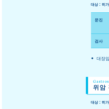
대상：히가
문진
검사
대장암 
Gastro
위암 
대상：히가