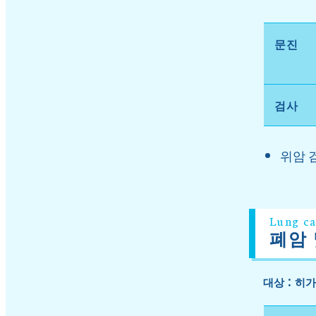
문진
검사
위암 검
Lung ca
폐암 
대상：히가