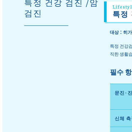
특정 건강 검진 /암
Lifesty
검진
특정
대상：히가
특정 건강검
직한 생활습
필수 
문진·
신체 측