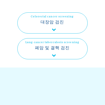
Colorectal cancer screening
대장암 검진
Lung cancer tuberculosis screening
폐암 및 결핵 검진