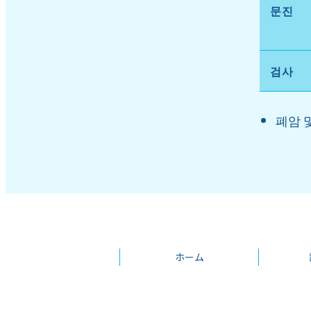
문진
검사
폐암 및
ホーム