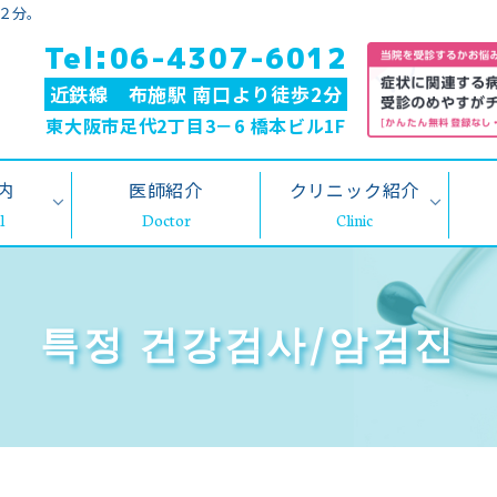
２分。
Tel:06-4307-6012
近鉄線 布施駅 南口より徒歩2分
東大阪市足代2丁目3－6 橋本ビル1F
内
医師紹介
クリニック紹介
특정 건강검사/암검진