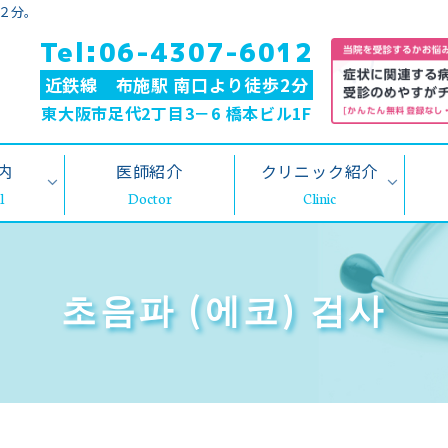
２分。
Tel:06-4307-6012
近鉄線 布施駅 南口より徒歩2分
東大阪市足代2丁目3－6 橋本ビル1F
内
医師紹介
クリニック紹介
초음파 (에코) 검사